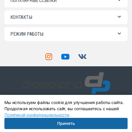
ПОПУЛЯРНЫЕ ССЫЛКИ:
КОНТАКТЫ:
РЕЖИМ РАБОТЫ:
Мы используем файлы cookie для улучшения работы сайта.
Остались вопросы? Звоните
нам!
Продолжая использовать сайт, вы соглашаетесь с нашей
+7 (903) 904-41-89
Политикой конфиденциальности
.
+7 (903) 904-41-89
Принять