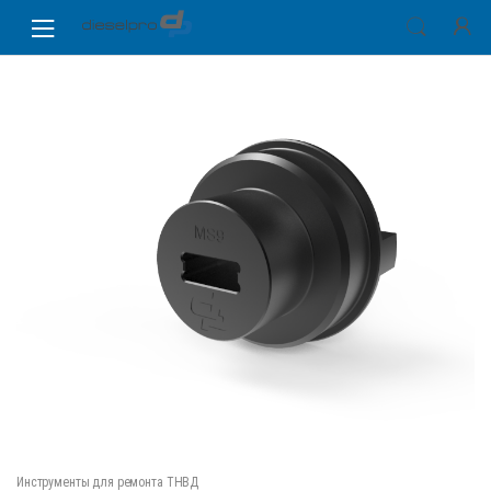
Skip
Skip
to
to
navigation
content
Инструменты для ремонта ТНВД