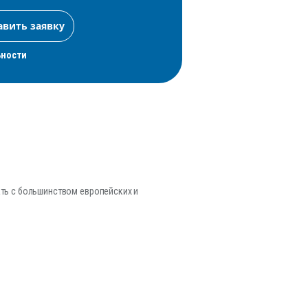
ьности
тать с большинством европейских и