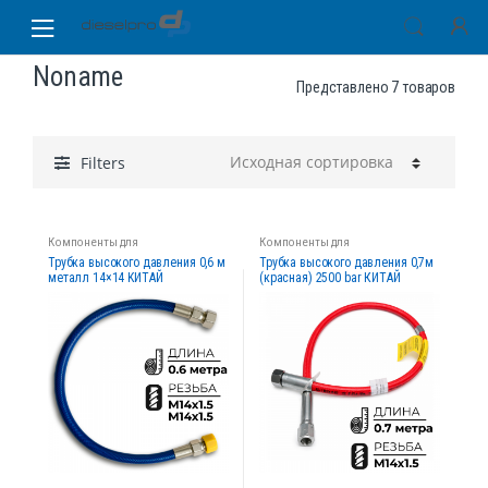
Skip
Skip
to
to
navigation
content
Noname
Представлено 7 товаров
Filters
Компоненты для
Компоненты для
диагностических стендов
диагностических стендов
Трубка высокого давления 0,6 м
Трубка высокого давления 0,7м
металл 14×14 KИТАЙ
(красная) 2500 bar КИТАЙ