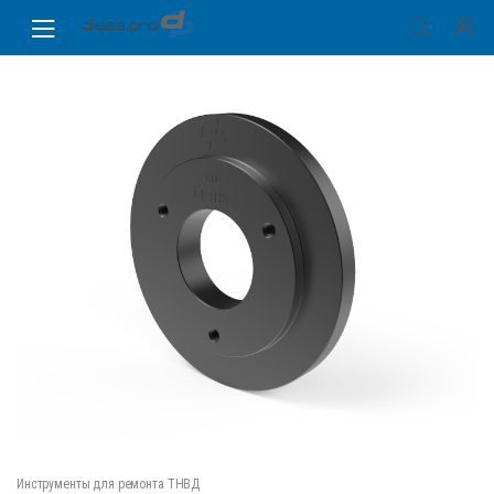
Skip
Skip
to
to
navigation
content
Инструменты для ремонта ТНВД