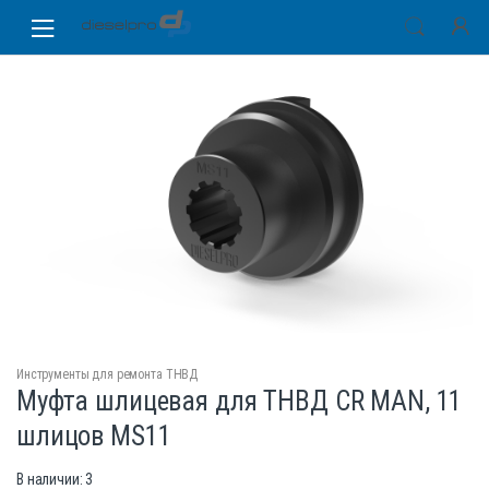
Skip
Skip
to
to
navigation
content
Инструменты для ремонта ТНВД
Муфта шлицевая для ТНВД CR MAN, 11
шлицов MS11
В наличии: 3