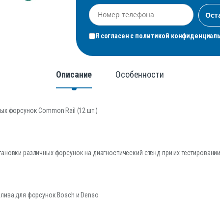
Я согласен с
политикой конфиденциал
Описание
Особенности
ых форсунок Common Rail (12 шт.)
тановки различных форсунок на диагностический стенд при их тестировани
плива для форсунок Bosch и Denso