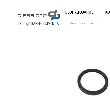
Skip
Skip
to
to
ОБОРУДОВАНИЕ
К
navigation
content
ОБОРУДОВАНИЕ COMMON RAIL