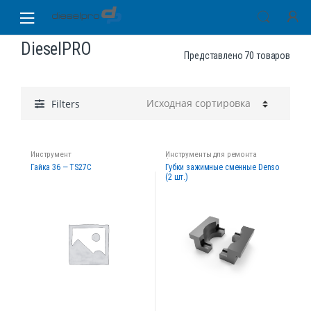
Skip
Skip
to
to
navigation
content
DieselPRO
Представлено 70 товаров
Filters
Инструмент
Инструменты для ремонта
форсунок
Гайка 36 — TS27C
Губки зажимные сменные Denso
(2 шт.)